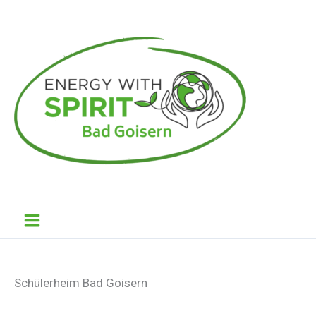
Skip
to
content
Bad
Goi
ser
n
Schülerheim Bad Goisern